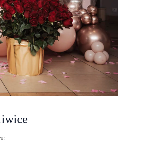
liwice
ru: