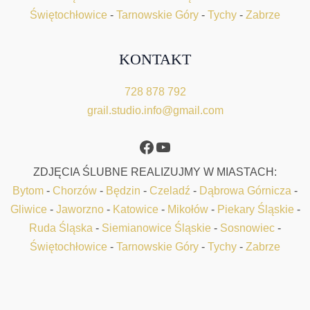
Świętochłowice
-
Tarnowskie Góry
-
Tychy
-
Zabrze
KONTAKT
728 878 792
grail.studio.info@gmail.com
Facebook
YouTube
ZDJĘCIA ŚLUBNE REALIZUJMY W MIASTACH:
Bytom
-
Chorzów
-
Będzin
-
Czeladź
-
Dąbrowa Górnicza
-
Gliwice
-
Jaworzno
-
Katowice
-
Mikołów
-
Piekary Śląskie
-
Ruda Śląska
-
Siemianowice Śląskie
-
Sosnowiec
-
Świętochłowice
-
Tarnowskie Góry
-
Tychy
-
Zabrze