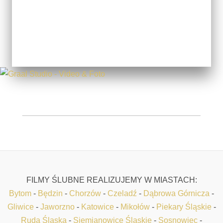
FILMY ŚLUBNE REALIZUJEMY W MIASTACH:
Bytom
-
Będzin
-
Chorzów
-
Czeladź
-
Dąbrowa Górnicza
-
Gliwice
-
Jaworzno
-
Katowice
-
Mikołów
-
Piekary Śląskie
-
Ruda Śląska
-
Siemianowice Śląskie
-
Sosnowiec
-