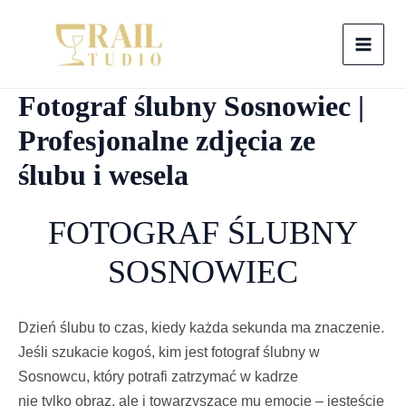
Skip
to
MAI
content
Fotograf ślubny Sosnowiec |
MEN
Profesjonalne zdjęcia ze
ślubu i wesela
FOTOGRAF ŚLUBNY
SOSNOWIEC
Dzień ślubu to czas, kiedy każda sekunda ma znaczenie.
Jeśli szukacie kogoś, kim jest fotograf ślubny w
Sosnowcu, który potrafi zatrzymać w kadrze
nie tylko obraz, ale i towarzyszące mu emocje – jesteście