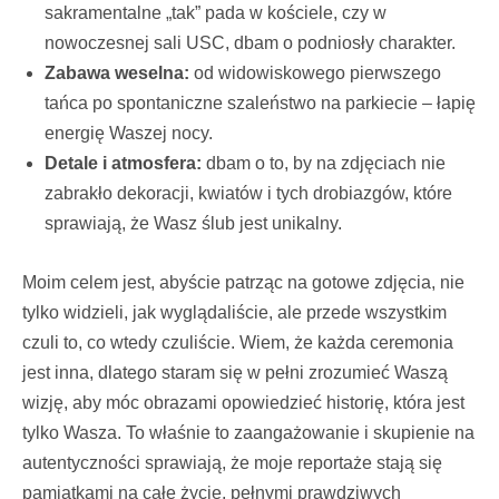
sakramentalne „tak” pada w kościele, czy w
nowoczesnej sali USC, dbam o podniosły charakter.
Zabawa weselna:
od widowiskowego pierwszego
tańca po spontaniczne szaleństwo na parkiecie – łapię
energię Waszej nocy.
Detale i atmosfera:
dbam o to, by na zdjęciach nie
zabrakło dekoracji, kwiatów i tych drobiazgów, które
sprawiają, że Wasz ślub jest unikalny.
Moim celem jest, abyście patrząc na gotowe zdjęcia, nie
tylko widzieli, jak wyglądaliście, ale przede wszystkim
czuli to, co wtedy czuliście. Wiem, że każda ceremonia
jest inna, dlatego staram się w pełni zrozumieć Waszą
wizję, aby móc obrazami opowiedzieć historię, która jest
tylko Wasza. To właśnie to zaangażowanie i skupienie na
autentyczności sprawiają, że moje reportaże stają się
pamiątkami na całe życie, pełnymi prawdziwych