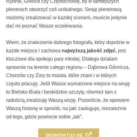
Rybnik, Gliwice czy Częstochowę, by w tamtejszych
plenerach stworzyć coś unikalnego. Sesję plenerową
możemy zrealizować w każdej scenerii, musicie jedynie
dać mi poznać Wasze oczekiwania.
Wiem, że znalezienie dobrego fotografa, który dojedzie w
każde miejsce i zachowa
najwyższą jakość zdjęć
, jest
kluczowe dla spokoju pary młodej. Dlatego działam
sprawnie na terenie całego regionu – Dąbrowa Górnicza,
Chorzów czy Żory to miasta, które znam i w których
często pracuję. Jeśli Wasze wymarzone miejsce na sesję
to Bielsko-Biała i beskidzkie szczyty, również tam z
radością zrealizuję Waszą wizję. Pozwólcie, że opowiem
Waszą historię w sposób, na jaki zasługuje, niezależnie
od tego, gdzie powiecie sobie „tak”.
SKONTAKTUJ SIĘ