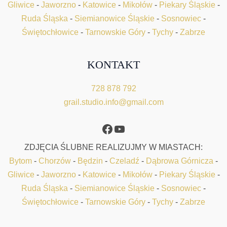
Gliwice
-
Jaworzno
-
Katowice
-
Mikołów
-
Piekary Śląskie
-
Ruda Śląska
-
Siemianowice Śląskie
-
Sosnowiec
-
Świętochłowice
-
Tarnowskie Góry
-
Tychy
-
Zabrze
KONTAKT
728 878 792
grail.studio.info@gmail.com
Facebook
YouTube
ZDJĘCIA ŚLUBNE REALIZUJMY W MIASTACH:
Bytom
-
Chorzów
-
Będzin
-
Czeladź
-
Dąbrowa Górnicza
-
Gliwice
-
Jaworzno
-
Katowice
-
Mikołów
-
Piekary Śląskie
-
Ruda Śląska
-
Siemianowice Śląskie
-
Sosnowiec
-
Świętochłowice
-
Tarnowskie Góry
-
Tychy
-
Zabrze