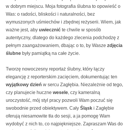
w dobrym miejscu. Moja fotografia ślubna to opowieść o
Was: o radości, bliskości i naturalności, bez
wymuszonych uśmiechów i zbędnej reżyserii. Wiem, jak
ważne jest, aby
uwiecznić
te chwile w sposób
autentyczny, dlatego do każdego zlecenia podchodzę z
pełnym zaangażowaniem, dbając o to, by Wasze
zdjęcia
ślubne
były pamiątką na całe życie.
Tworzę nowoczesny reportaż ślubny, który łączy
elegancję z reporterskim zacięciem, dokumentując ten
wyjątkowy dzień
w sercu Zagłębia. Niezależnie od tego,
czy planujecie huczne
wesele
, czy kameralną
uroczystość, mój styl pracy pozwoli Wam poczuć się
swobodnie przed obiektywem. Cały
Śląsk
i Zagłębie
oferują niesamowite tła do sesji, a ja pomogę Wam
wydobyć z nich to, co najpiękniejsze. Zapraszam Was do