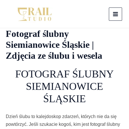
Skip
to
MAI
content
Fotograf ślubny
MEN
Siemianowice Śląskie |
Zdjęcia ze ślubu i wesela
FOTOGRAF ŚLUBNY
SIEMIANOWICE
ŚLĄSKIE
Dzień ślubu to kalejdoskop zdarzeń, których nie da się
powtórzyć. Jeśli szukacie kogoś, kim jest fotograf ślubny