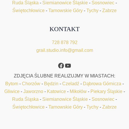
Ruda Śląska
-
Siemianowice Śląskie
-
Sosnowiec
-
Świętochłowice
-
Tarnowskie Góry
-
Tychy
-
Zabrze
KONTAKT
728 878 792
grail.studio.info@gmail.com
Facebook
YouTube
ZDJĘCIA ŚLUBNE REALIZUJMY W MIASTACH:
Bytom
-
Chorzów
-
Będzin
-
Czeladź
-
Dąbrowa Górnicza
-
Gliwice
-
Jaworzno
-
Katowice
-
Mikołów
-
Piekary Śląskie
-
Ruda Śląska
-
Siemianowice Śląskie
-
Sosnowiec
-
Świętochłowice
-
Tarnowskie Góry
-
Tychy
-
Zabrze