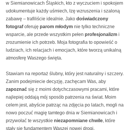
w Siemianowicach Śląskich, kto z wyczuciem i spokojem
udokumentuje każdy uśmiech, łzę wzruszenia i szaloną
zabawę – trafiliście idealnie. Jako
doświadczony
fotograf
oferuję
parom młodym
nie tylko techniczne
wsparcie, ale przede wszystkim pełen
profesjonalizm
i
zrozumienie ich potrzeb. Moja fotografia to opowieść o
ludziach, ich relacjach i emocjach, które tworzą unikalną
atmosferę Waszego święta.
Stawiam na reportaż ślubny, który jest naturalny i szczery.
Zanim podejmiecie decyzję, zachęcam Was, aby
zapoznać
się z moimi dotychczasowymi pracami, które
najlepiej oddają mój sposób patrzenia na świat. Moim
celem jest, abyście patrząc na zdjęcia po latach, mogli na
nowo poczuć magię tamtego dnia w Siemianowicach i
przywołać te wszystkie
niezapomniane chwile
, które
stały się fundamentem Waszej nowej drogi.