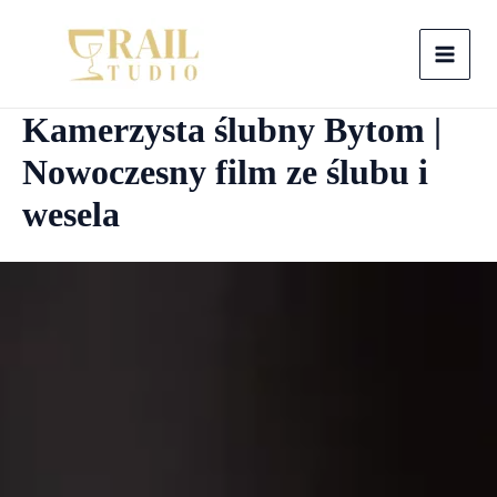
Skip
to
MAI
content
Kamerzysta ślubny Bytom |
MEN
Nowoczesny film ze ślubu i
wesela