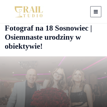
Skip
to
MAI
content
Fotograf na 18 Sosnowiec |
MEN
Osiemnaste urodziny w
obiektywie!