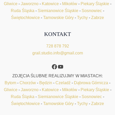
Gliwice
-
Jaworzno
-
Katowice
-
Mikołów
-
Piekary Śląskie
-
Ruda Śląska
-
Siemianowice Śląskie
-
Sosnowiec
-
Świętochłowice
-
Tarnowskie Góry
-
Tychy
-
Zabrze
KONTAKT
728 878 792
grail.studio.info@gmail.com
Facebook
YouTube
ZDJĘCIA ŚLUBNE REALIZUJMY W MIASTACH:
Bytom
-
Chorzów
-
Będzin
-
Czeladź
-
Dąbrowa Górnicza
-
Gliwice
-
Jaworzno
-
Katowice
-
Mikołów
-
Piekary Śląskie
-
Ruda Śląska
-
Siemianowice Śląskie
-
Sosnowiec
-
Świętochłowice
-
Tarnowskie Góry
-
Tychy
-
Zabrze