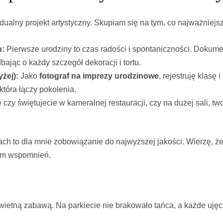
ualny projekt artystyczny. Skupiam się na tym, co najważniejsz
h:
Pierwsze urodziny to czas radości i spontaniczności. Dokume
ając o każdy szczegół dekoracji i tortu.
yżej):
Jako
fotograf na imprezy urodzinowe
, rejestruję klasę
tóra łączy pokolenia.
czy świętujecie w kameralnej restauracji, czy na dużej sali, tw
 to dla mnie zobowiązanie do najwyższej jakości. Wierzę, że pr
bum wspomnień.
wietną zabawą. Na parkiecie nie brakowało tańca, a każde ujęc