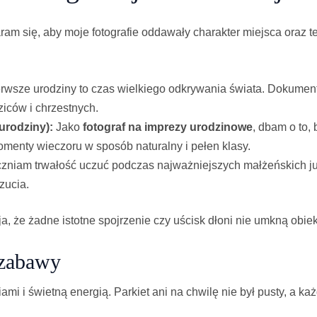
ram się, aby moje fotografie oddawały charakter miejsca oraz t
rwsze urodziny to czas wielkiego odkrywania świata. Dokumentu
iców i chrzestnych.
 urodziny):
Jako
fotograf na imprezy urodzinowe
, dbam o to,
omenty wieczoru w sposób naturalny i pełen klasy.
niam trwałość uczuć podczas najważniejszych małżeńskich jubi
zucia.
a, że żadne istotne spojrzenie czy uścisk dłoni nie umkną obie
 zabawy
 i świetną energią. Parkiet ani na chwilę nie był pusty, a ka